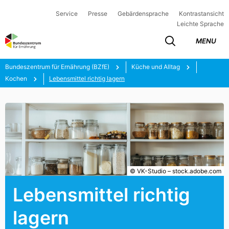
Service
Presse
Gebärdensprache
Kontrastansicht
Leichte Sprache
MENU
Bundeszentrum für Ernährung (BZfE)
Küche und Alltag
Kochen
Lebensmittel richtig lagern
© VK-Studio – stock.adobe.com
Lebensmittel richtig
lagern