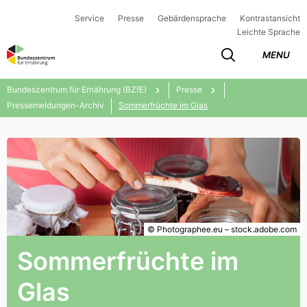
Service
Presse
Gebärdensprache
Kontrastansicht
Leichte Sprache
MENU
Bundeszentrum für Ernährung (BZfE)
Presse
Pressemeldungen-Archiv
Sommerfrüchte im Glas
© Photographee.eu – stock.adobe.com
Sommerfrüchte im
Glas