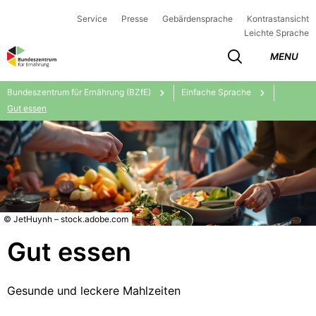
Service
Presse
Gebärdensprache
Kontrastansicht
Leichte Sprache
MENU
Bundeszentrum für Ernährung (BZfE)
Einfache Sprache
Gut essen
© JetHuynh – stock.adobe.com
Gut essen
Gesunde und leckere Mahlzeiten