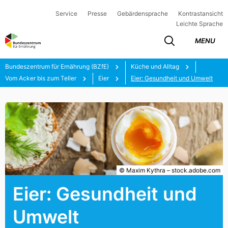
Service
Presse
Gebärdensprache
Kontrastansicht
Leichte Sprache
MENU
Bundeszentrum für Ernährung (BZfE)
Küche und Alltag
Vom Acker bis zum Teller
Eier
Eier: Gesundheit und Umwelt
© Maxim Kythra – stock.adobe.com
Eier: Gesundheit und
Umwelt