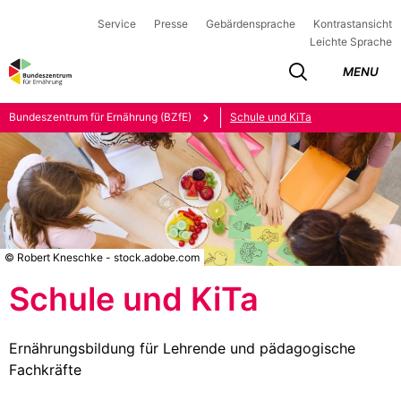
Service
Presse
Gebärdensprache
Kontrastansicht
Leichte Sprache
MENU
Bundeszentrum für Ernährung (BZfE)
Schule und KiTa
© Robert Kneschke - stock.adobe.com
Schule und KiTa
Ernährungsbildung für Lehrende und pädagogische
Fachkräfte