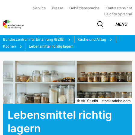
Service
Presse
Gebärdensprache
Kontrastansicht
Leichte Sprache
MENU
Bundeszentrum für Ernährung (BZfE)
Küche und Alltag
Kochen
Lebensmittel richtig lagern
© VK-Studio – stock.adobe.com
Lebensmittel richtig
lagern