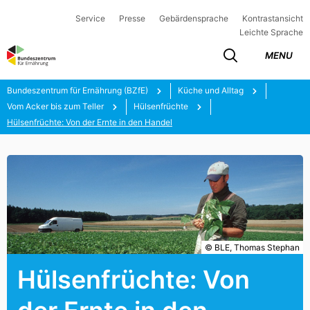
Service
Presse
Gebärdensprache
Kontrastansicht
Leichte Sprache
MENU
Bundeszentrum für Ernährung (BZfE)
Küche und Alltag
Vom Acker bis zum Teller
Hülsenfrüchte
Hülsenfrüchte: Von der Ernte in den Handel
© BLE, Thomas Stephan
Hülsenfrüchte: Von