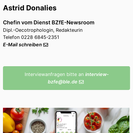
Astrid Donalies
Chefin vom Dienst BZfE-Newsroom
Dipl.-Oecotrophologin, Redakteurin
Telefon 0228 6845-2351
E-Mail schreiben
Interviewanfragen bitte an
interview-
bzfe
@
ble
.de