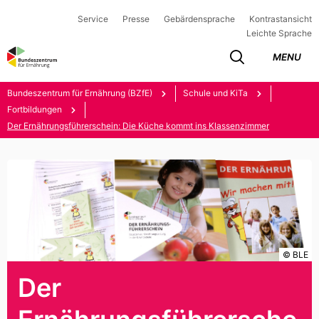
Service
Presse
Gebärdensprache
Kontrastansicht
Leichte Sprache
MENU
Bundeszentrum für Ernährung (BZfE)
Schule und KiTa
Fortbildungen
Der Ernährungsführerschein: Die Küche kommt ins Klassenzimmer
© BLE
Der