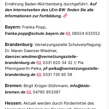
Ernährung Baden-Württemberg durchgeführt.
Auf
den Internetseiten des LErn BW finden Sie alle
Informationen zur Fortbildung.
Bayern:
Franka Popp,
franka.popp
@
schule.bayern
.de
, 06024 632552
Brandenburg
: Vernetzungsstelle Schulverpflegung:
Dr. Maren Daenzer-Wiedmer,
daenzer.wiedmer
@
vernetzungsstelle-
brandenburg
.de
, 0331 620 34 32 // Pia
Pfennigwerth-Pelka,
pf-pelka
@
vernetzungsstelle-
brandenburg
.de
, 0331 730 85 58
Bremen:
Birgit Krüger-Stührmann,
info
@
kids-
bremen
.de
, 04795 953397
Hessen:
Aktuell werden durch Fördermittel des