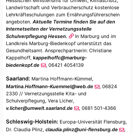
Hessischen Ministeriums für Umwelt, Klimaschutz,
Landwirtschaft und Verbraucherschutz kostenlose
Lehrkräfteschulungen zum Ernährungsführerschein
angeboten.
Aktuelle Termine finden Sie auf den
Internetseiten der Vernetzungsstelle
Schulverpflegung Hessen.
In Marburg und im
Landkreis Marburg-Biedenkopf unterstützt das
Gesundheitsamt. Ansprechpartnerin: Christiane
Kappelhoff,
kappelhoffc
@
marburg-
biedenkopf
.de
, 06421 4054139
Saarland:
Martina Hoffmann-Kümmel,
Martina.Hoffmann-Kuemmel
@
web
.de
, 06824
2330 // Vernetzungsstelle Kita- und
Schulverpflegung, Vera Licher,
v.licher
@
umwelt.saarland
.de
, 0681 501-4366
Schleswig-Holstein:
Europa-Universität Flensburg,
Dr. Claudia Plinz,
claudia.plinz
@
uni-flensburg
.de
,