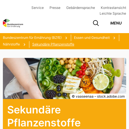
Service
Presse
Gebärdensprache
Kontrastansicht
Leichte Sprache
MENU
Bundeszentrum für Ernährung (BZfE)
Essen und Gesundheit
Nährstoffe
Sekundäre Pflanzenstoffe
© vaaseenaa – stock.adobe.com
Sekundäre
Pflanzenstoffe