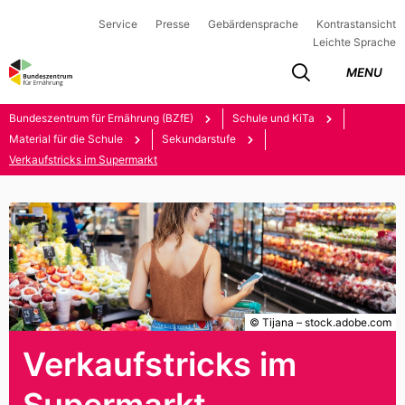
Service
Presse
Gebärdensprache
Kontrastansicht
Leichte Sprache
MENU
Bundeszentrum für Ernährung (BZfE)
Schule und KiTa
Material für die Schule
Sekundarstufe
Verkaufstricks im Supermarkt
© Tijana – stock.adobe.com
Verkaufstricks im