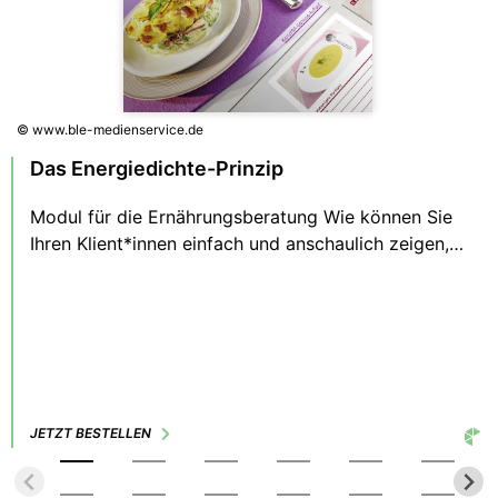
© www.ble-medienservice.de
Das Energiedichte-Prinzip
Modul für die Ernährungsberatung Wie können Sie
Ihren Klient*innen einfach und anschaulich zeigen,
wie sie ein gesundes Gewicht erreichen und halten?
Welche Speisen geeigneter oder weniger geeignet
sind? Hier unterstützt Sie das Beratungsmodul „Die
Energiedichte“. Seit September 2024 gibt es eine
aktualisierte Ernährungspyramide. Dieses Material
ist noch nicht daran angepasst, kann aber weiterhin
genutzt werden. Weitere Informationen finden Sie
JETZT BESTELLEN
hier.