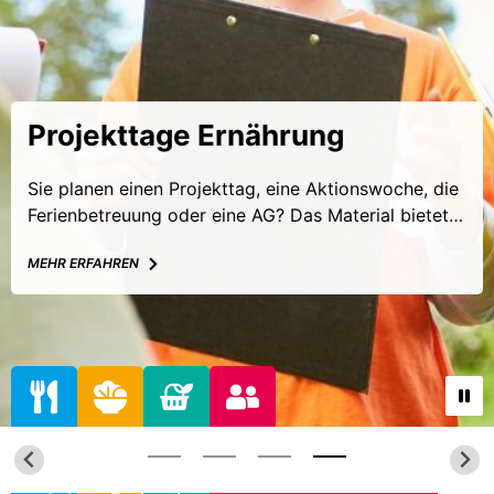
Projekttage Ernährung
Sie planen einen Projekttag, eine Aktionswoche, die
Ferienbetreuung oder eine AG? Das Material bietet
viele Praxisideen zum Thema Ernährung. Wählen Sie
MEHR ERFAHREN
aus, was für Ihr Thema Mission und Ihre Gruppe am
besten passt!
Vom
Die
Essen
Fortbildungen