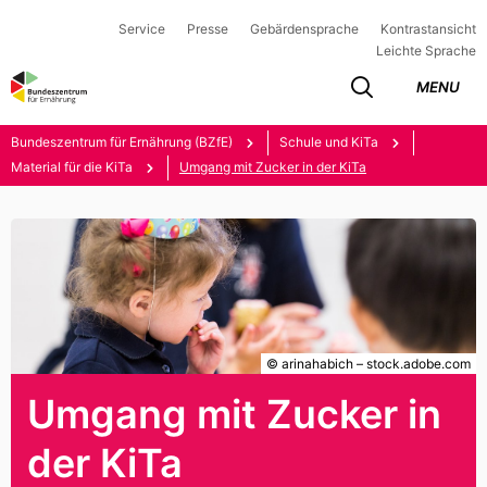
Service
Presse
Gebärdensprache
Kontrastansicht
Leichte Sprache
MENU
Bundeszentrum für Ernährung (BZfE)
Schule und KiTa
Material für die KiTa
Umgang mit Zucker in der KiTa
© arinahabich – stock.adobe.com
Umgang mit Zucker in
der KiTa