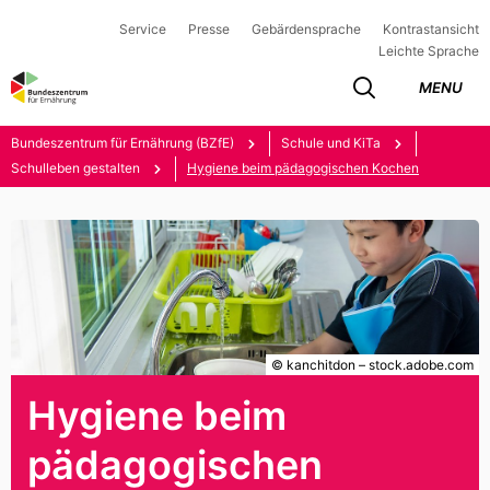
Service
Presse
Gebärdensprache
Kontrastansicht
Leichte Sprache
MENU
Bundeszentrum für Ernährung (BZfE)
Schule und KiTa
Schulleben gestalten
Hygiene beim pädagogischen Kochen
© kanchitdon – stock.adobe.com
Hygiene beim
pädagogischen