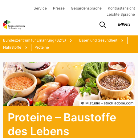
Service
Presse
Gebärdensprache
Kontrastansicht
Leichte Sprache
MENU
Bundeszentrum für Ernährung (BZfE)
Essen und Gesundheit
Nährstoffe
Proteine
© M.studio – stock.adobe.com
Proteine – Baustoffe
des Lebens