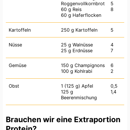
Roggenvollkornbrot
5
60 g Reis
8
60 g Haferflocken
Kartoffeln
250 g Kartoffeln
5
Nüsse
25 g Walnüsse
4
25 g Erdnüsse
7
Gemüse
150 g Champignons
6
100 g Kohlrabi
2
Obst
1 (125 g) Apfel
0,5
125 g
1,4
Beerenmischung
Brauchen wir eine Extraportion
Protein?