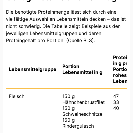
Die benötigte Proteinmenge lässt sich durch eine
vielfältige Auswahl an Lebensmitteln decken – das ist
nicht schwierig. Die Tabelle zeigt Beispiele aus den
jeweiligen Lebensmittelgruppen und deren
Proteingehalt pro Portion (Quelle BLS).
Proteing
in g pro
Portion
Lebensmittelgruppe
Portion
Lebensmittel in g
rohes
Lebensm
Fleisch
150 g
47
Hähnchenbrustfilet
33
150 g
40
Schweineschnitzel
150 g
Rindergulasch