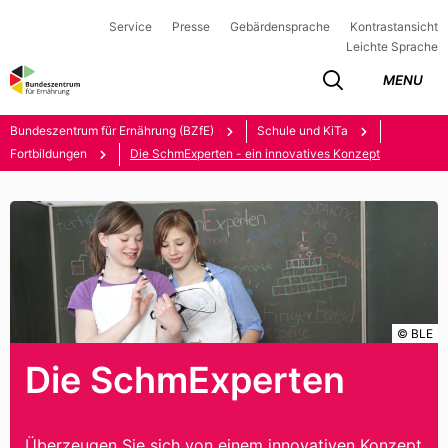
Service
Presse
Gebärdensprache
Kontrastansicht
Leichte Sprache
MENU
Bundeszentrum für Ernährung (BZfE)
Schule und KiTa
Fortbildungen
Die SchmExperten - ein innovatives Konzept
© BLE
Die SchmExperten
Überzeugen Sie sich von einem innovativen Konzept