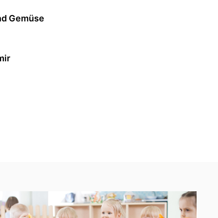
und Gemüse
mir