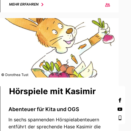
MEHR ERFAHREN
© Dorothea Tust
Hörspiele mit Kasimir
Abenteuer für Kita und OGS
In sechs spannenden Hörspielabenteuern
entführt der sprechende Hase Kasimir die