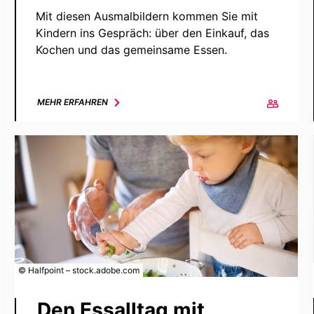
Mit diesen Ausmalbildern kommen Sie mit
Kindern ins Gespräch: über den Einkauf, das
Kochen und das gemeinsame Essen.
MEHR ERFAHREN
© Halfpoint – stock.adobe.com
Den Essalltag mit