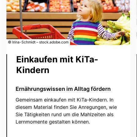
© Irina-Schmidt – stock.adobe.com
Einkaufen mit KiTa-
Kindern
Ernährungswissen im Alltag fördern
Gemeinsam einkaufen mit KiTa-Kindern. In
diesem Material finden Sie Anregungen, wie
Sie Tätigkeiten rund um die Mahlzeiten als
Lernmomente gestalten können.