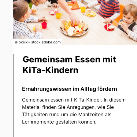
© oksix – stock.adobe.com
Gemeinsam Essen mit
KiTa-Kindern
Ernährungswissen im Alltag fördern
Gemeinsam essen mit KiTa-Kinder. In diesem
Material finden Sie Anregungen, wie Sie
Tätigkeiten rund um die Mahlzeiten als
Lernmomente gestalten können.