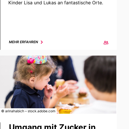
Kinder Lisa und Lukas an fantastische Orte.
MEHR ERFAHREN
© arinahabich – stock.adobe.com
Umgang mit Zucker in