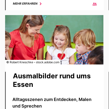
MEHR ERFAHREN
© Robert Kneschke – stock.adobe.com
Ausmalbilder rund ums
Essen
Alltagsszenen zum Entdecken, Malen
und Sprechen