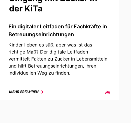
der KiTa
Ein digitaler Leitfaden für Fachkräfte in
Betreuungseinrichtungen
Kinder lieben es süß, aber was ist das
richtige Maß? Der digitale Leitfaden
vermittelt Fakten zu Zucker in Lebensmitteln
und hilft Betreuungseinrichtungen, ihren
individuellen Weg zu finden.
MEHR ERFAHREN