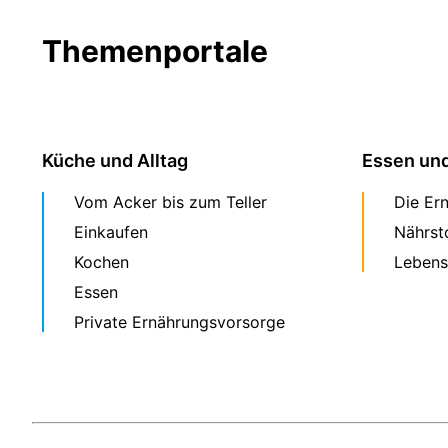
Themenportale
Küche und Alltag
Essen un
Vom Acker bis zum Teller
Die Er
Einkaufen
Nährst
Kochen
Lebens
Essen
Private Ernährungsvorsorge