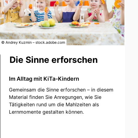
© Andrey Kuzmin – stock.adobe.com
Die Sinne erforschen
Im Alltag mit KiTa-Kindern
Gemeinsam die Sinne erforschen – in diesem
Material finden Sie Anregungen, wie Sie
Tätigkeiten rund um die Mahlzeiten als
Lernmomente gestalten können.