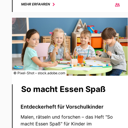
MEHR ERFAHREN
© Pixel-Shot – stock.adobe.com
So macht Essen Spaß
Entdeckerheft für Vorschulkinder
Malen, rätseln und forschen – das Heft "So
macht Essen Spaß" für Kinder im