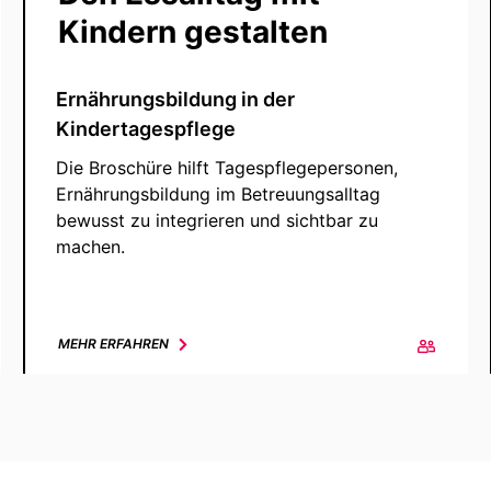
Kindern gestalten
Ernährungsbildung in der
Kindertagespflege
Die Broschüre hilft Tagespflegepersonen,
Ernährungsbildung im Betreuungsalltag
bewusst zu integrieren und sichtbar zu
machen.
MEHR ERFAHREN