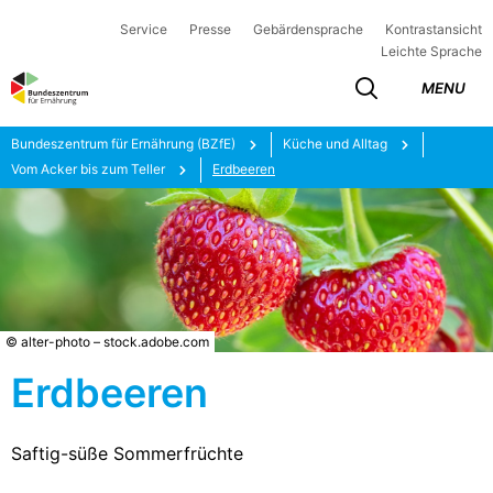
Service
Presse
Gebärdensprache
Kontrastansicht
Leichte Sprache
MENU
Bundeszentrum für Ernährung (BZfE)
Küche und Alltag
Vom Acker bis zum Teller
Erdbeeren
© alter-photo – stock.adobe.com
Erdbeeren
Saftig-süße Sommerfrüchte