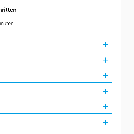
hritten
inuten