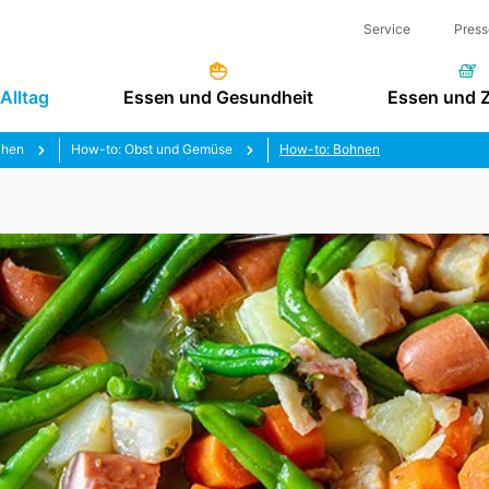
Service
Press
Alltag
Essen und Gesundheit
Essen und 
chen
How-to: Obst und Gemüse
How-to: Bohnen