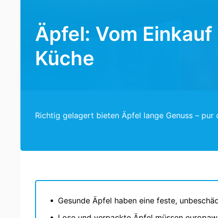
Äpfel: Vom Einkauf 
Küche
Richtig gelagert bieten Äpfel lange Genuss – pur 
Gesunde Äpfel haben eine feste, unbeschädi
Lose und verpackte Äpfel müssen europawe