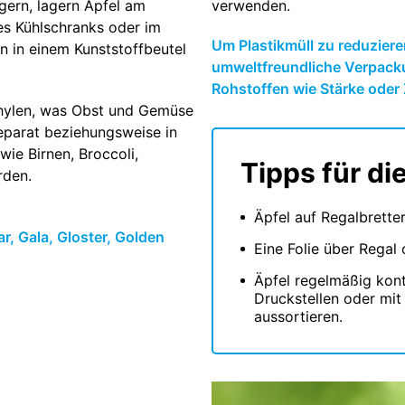
gern, lagern Äpfel am
verwenden.
es Kühlschranks oder im
Um Plastikmüll zu reduzier
en in einem Kunststoffbeutel
umweltfreundliche Verpac
Rohstoffen wie Stärke oder 
thylen, was Obst und Gemüse
 separat beziehungsweise in
ie Birnen, Broccoli,
Tipps für di
rden.
Äpfel auf Regalbrette
r, Gala, Gloster, Golden
Eine Folie über Regal 
Äpfel regelmäßig kont
Druckstellen oder mit
aussortieren.