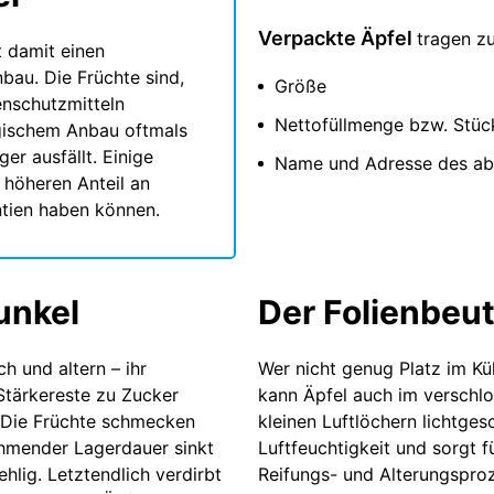
Verpackte Äpfel
tragen zu
t damit einen
au. Die Früchte sind,
Größe
enschutzmitteln
Nettofüllmenge bzw. Stüc
gischem Anbau oftmals
er ausfällt. Einige
Name und Adresse des ab
 höheren Anteil an
ntien haben können.
unkel
Der Folienbeut
ch und altern – ihr
Wer nicht genug Platz im Kü
Stärkereste zu Zucker
kann Äpfel auch im verschlo
 Die Früchte schmecken
kleinen Luftlöchern lichtges
ehmender Lagerdauer sinkt
Luftfeuchtigkeit und sorgt 
hlig. Letztendlich verdirbt
Reifungs- und Alterungspro