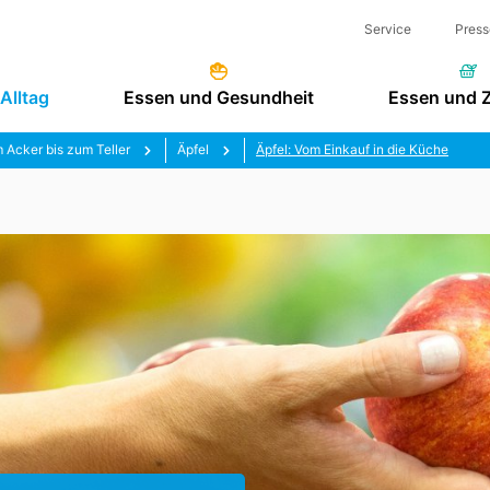
Service
Press
Alltag
Essen und Gesundheit
Essen und 
 Acker bis zum Teller
Äpfel
Äpfel: Vom Einkauf in die Küche