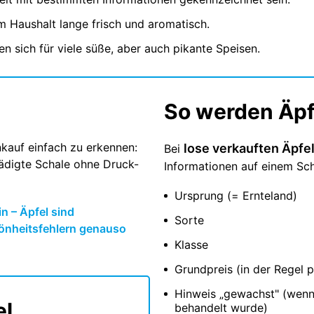
im Haushalt lange frisch und aromatisch.
en sich für viele süße, aber auch pikante Speisen.
So werden Äpf
nkauf einfach zu erkennen:
lose verkauften Äpfe
Bei
chädigte Schale ohne Druck-
Informationen auf einem Sc
Ursprung (= Ernteland)
n – Äpfel sind
Sorte
hönheitsfehlern genauso
Klasse
Grundpreis (in der Regel 
Hinweis „gewachst" (wenn
el
behandelt wurde)