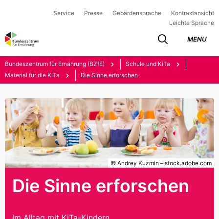
Service
Presse
Gebärdensprache
Kontrastansicht
Leichte Sprache
MENU
Bundeszentrum für Ernährung (BZfE)
Schule und KiTa
Material für die KiTa
Die Sinne erforschen
© Andrey Kuzmin – stock.adobe.com
Die Sinne erforschen
Im Alltag mit KiTa-Kindern