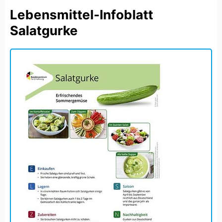
Lebensmittel-Infoblatt
DAUERHAFT AKTIVIEREN
Salatgurke