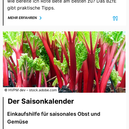
wie bereite ich Rote Bete am besten zu? Das BZfE
gibt praktische Tipps.
MEHR ERFAHREN
© HVPM dev – stock.adobe.com
Der Saisonkalender
Einkaufshilfe für saisonales Obst und
Gemüse