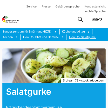
Service
Presse
Gebärdensprache
Kontrastansicht
Leichte Sprache
MENU
Bundeszentrum für Ernährung (BZfE)
Küche und Alltag
Kochen
How-to: Obst und Gemüse
How-to: Salatgurke
© dream 79 – stock.adobe.com
Salatgurke
Erfrischendes Sommergemüse