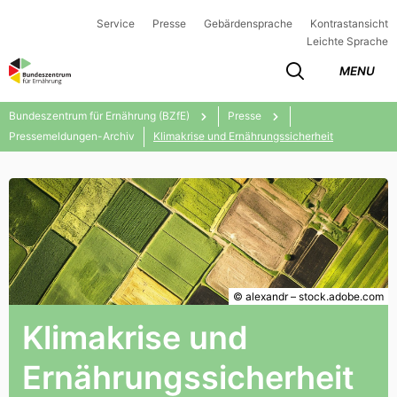
Service
Presse
Gebärdensprache
Kontrastansicht
Leichte Sprache
MENU
Bundeszentrum für Ernährung (BZfE)
Presse
Pressemeldungen-Archiv
Klimakrise und Ernährungssicherheit
© alexandr – stock.adobe.com
Klimakrise und
Ernährungssicherheit