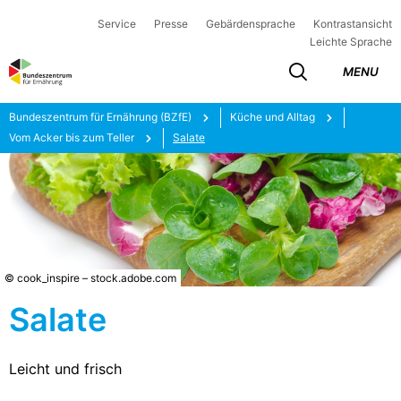
Service
Presse
Gebärdensprache
Kontrastansicht
Leichte Sprache
MENU
Bundeszentrum für Ernährung (BZfE)
Küche und Alltag
Vom Acker bis zum Teller
Salate
© cook_inspire – stock.adobe.com
Salate
Leicht und frisch