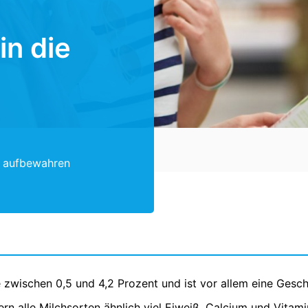
in die
n aufbewahren
te zwischen 0,5 und 4,2 Prozent und ist vor allem eine Ges
rn alle Milchsorten ähnlich viel Eiweiß, Calcium und Vitami