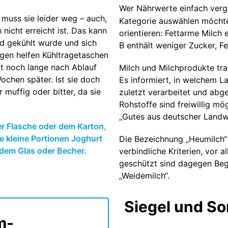
Wer Nährwerte einfach vergl
muss sie leider weg – auch,
Kategorie auswählen möchte,
icht erreicht ist. Das kann
orientieren: Fettarme Milch e
nd gekühlt wurde und sich
B enthält weniger Zucker, Fet
en helfen Kühltragetaschen
ft noch lange nach Ablauf
Milch und Milchprodukte tr
chen später. Ist sie doch
Es informiert, in welchem L
 muffig oder bitter, da sie
zuletzt verarbeitet und abge
Rohstoffe sind freiwillig mö
„Gutes aus deutscher Landwi
der Flasche oder dem Karton,
 kleine Portionen Joghurt
Die Bezeichnung „Heumilch“
 dem Glas oder Becher.
verbindliche Kriterien, vor a
geschützt sind dagegen Begr
„Weidemilch“.
Siegel und So
m-