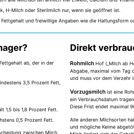
, H-Milch oder Sterilmilch nur, wenn sie geöffnet ist.
Fettgehalt und freiwillige Angaben wie die Haltungsform od
 mager?
Direkt verbrau
ettgehalt ab, der in der
Rohmilch
Hof („Milch ab H
Abgabe, maximal vom Tag d
und muss vor dem Verzehr 
indestens 3,5 Prozent Fett,
Vorzugsmilch
ist eine Ro
ein Verbrauchsdatum tragen 
Diese Frist endet maximal 9
t 1,5 bis 1,8 Prozent Fett.
Alle anderen Milchsorten halt
hstens 0,5 Prozent Fett.
und mögliche Keime abgetöte
tscheidung zwischen Milch