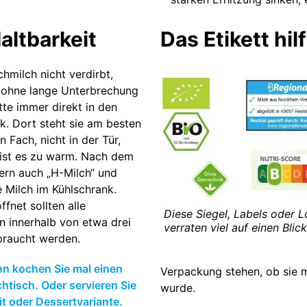
altbarkeit
Das Etikett hi
chmilch nicht verdirbt,
 ohne lange Unterbrechung
tte immer direkt in den
k. Dort steht sie am besten
n Fach, nicht in der Tür,
 ist es zu warm. Nach dem
ern auch „H-Milch“ und
te Milch im Kühlschrank.
fnet sollten alle
Diese Siegel, Labels oder 
n innerhalb von etwa drei
verraten viel auf einen Blick
braucht werden.
nn kochen Sie mal einen
Verpackung stehen, ob sie m
htisch. Oder servieren Sie
wurde.
t oder Dessertvariante.