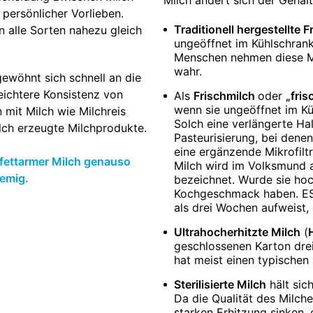
Milch ändert sich der Gehal
 persönlicher Vorlieben.
Traditionell hergestellte 
n alle Sorten nahezu gleich
ungeöffnet im Kühlschrank
Menschen nehmen diese Mi
wahr.
ewöhnt sich schnell an die
eichtere Konsistenz von
Als
Frischmilch
oder
„fris
wenn sie ungeöffnet im Kü
 mit Milch wie Milchreis
Solch eine verlängerte Ha
lch erzeugte Milchprodukte.
Pasteurisierung, bei dene
eine ergänzende Mikrofiltr
 fettarmer Milch genauso
Milch wird im Volksmund a
cremig.
bezeichnet. Wurde sie hoch
Kochgeschmack haben. ESL
als drei Wochen aufweist, 
Ultrahocherhitzte Milch
(
geschlossenen Karton drei
hat meist einen typische
Sterilisierte Milch
hält sic
Da die Qualität des Milch
starken Erhitzung sinken, 