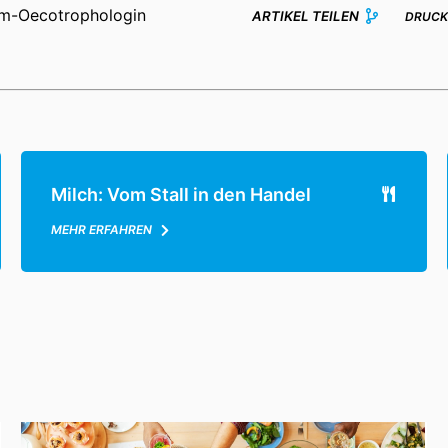
lom-Oecotrophologin
ARTIKEL TEILEN
DRUCK
Milch: Vom Stall in den Handel
MEHR ERFAHREN