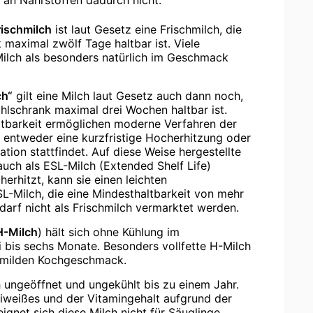
t an Nährstoffen dadurch nicht.
Frischmilch
ist laut Gesetz eine Frischmilch, die
 maximal zwölf Tage haltbar ist. Viele
lch als besonders natürlich im Geschmack
ch“
gilt eine Milch laut Gesetz auch dann noch,
hlschrank maximal drei Wochen haltbar ist.
ltbarkeit ermöglichen moderne Verfahren der
n entweder eine kurzfristige Hocherhitzung oder
ation stattfindet. Auf diese Weise hergestellte
uch als ESL-Milch (Extended Shelf Life)
erhitzt, kann sie einen leichten
-Milch, die eine Mindesthaltbarkeit von mehr
darf nicht als Frischmilch vermarktet werden.
H-Milch
) hält sich ohne Kühlung im
 bis sechs Monate. Besonders vollfette H-Milch
n milden Kochgeschmack.
h ungeöffnet und ungekühlt bis zu einem Jahr.
eiweißes und der Vitamingehalt aufgrund der
eignet sich diese Milch nicht für Säuglinge.