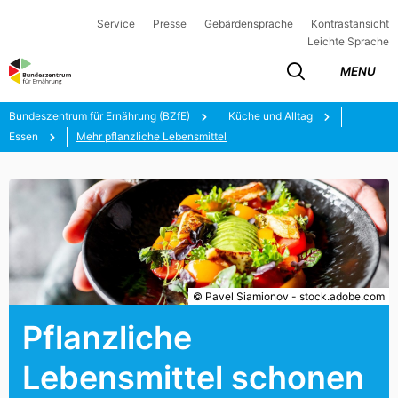
Service
Presse
Gebärdensprache
Kontrastansicht
Leichte Sprache
MENU
Bundeszentrum für Ernährung (BZfE)
Küche und Alltag
Essen
Mehr pflanzliche Lebensmittel
© Pavel Siamionov - stock.adobe.com
Pflanzliche
Lebensmittel schonen