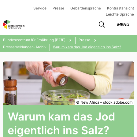
Service
Presse
Gebärdensprache
Kontrastansicht
Leichte Sprache
MENU
Bundeszentrum für Ernährung (BZfE)
Presse
Pressemeldungen-Archiv
Warum kam das Jod eigentlich ins Salz?
© New Africa – stock.adobe.com
Warum kam das Jod
eigentlich ins Salz?