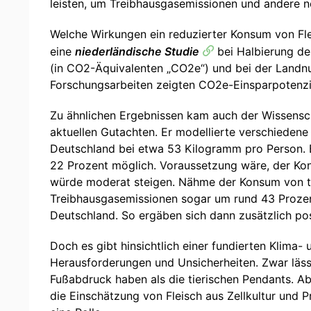
leisten, um Treibhausgasemissionen und andere n
Welche Wirkungen ein reduzierter Konsum von Fl
eine
niederländische Studie
bei Halbierung de
(in CO2-Äquivalenten „CO2e“) und bei der Landnu
Forschungsarbeiten zeigten CO2e-Einsparpotenzia
Zu ähnlichen Ergebnissen kam auch der Wissensch
aktuellen Gutachten. Er modellierte verschiedene
Deutschland bei etwa 53 Kilogramm pro Person. B
22 Prozent möglich. Voraussetzung wäre, der Kon
würde moderat steigen. Nähme der Konsum von tie
Treibhausgasemissionen sogar um rund 43 Prozent 
Deutschland. So ergäben sich dann zusätzlich pos
Doch es gibt hinsichtlich einer fundierten Klima
Herausforderungen und Unsicherheiten. Zwar lässt
Fußabdruck haben als die tierischen Pendants. Ab
die Einschätzung von Fleisch aus Zellkultur und Pr