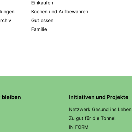
Einkaufen
dungen
Kochen und Aufbewahren
rchiv
Gut essen
Familie
t bleiben
Initiativen und Projekte
Netzwerk Gesund ins Leben
Zu gut für die Tonne!
IN FORM