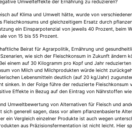
egative Umwelteffekte der Ernährung zu reduzieren?
eisch auf Klima und Umwelt hätte, wurde von verschiedene
s Fleischkonsums und gleichzeitigem Ersatz durch pflanzen
tzung ein Einsparpotenzial von jeweils 40 Prozent, beim 
le von 15 bis 55 Prozent.
aftliche Beirat für Agrarpolitik, Ernährung und gesundhei
 Szenarien, wie sich der Fleischkonsum in Zukunft ändern kö
ei einem auf 30 Kilogramm pro Kopf und Jahr reduzierten 
sum von Milch und Milchprodukten würde leicht zurückgehen
rischen Lebensmitteln deutlich (auf 20 kg/Jahr) zugunsten 
sinken. In der Folge führe der reduzierte Fleischkonsum vi
itive Effekte in Bezug auf den Eintrag von Nährstoffen wi
- und Umweltbewertung von Alternativen für Fleisch und and
 sich generell sagen, dass vor allem pflanzenbasierte Alte
er ein Vergleich einzelner Produkte ist auch wegen unters
odukten aus Präzisionsfermentation ist nicht leicht. Hier sp