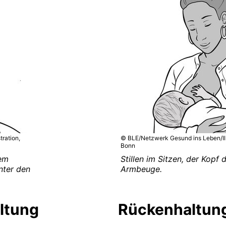
tration,
© BLE/Netzwerk Gesund ins Leben/Illus
Bonn
rem
Stillen im Sitzen, der Kopf 
nter den
Armbeuge.
ltung
Rückenhaltun