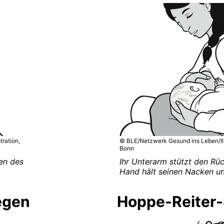
tration,
© BLE/Netzwerk Gesund ins Leben/Illus
Bonn
hen des
Ihr Unterarm stützt den Rü
Hand hält seinen Nacken un
iegen
Hoppe-Reiter-