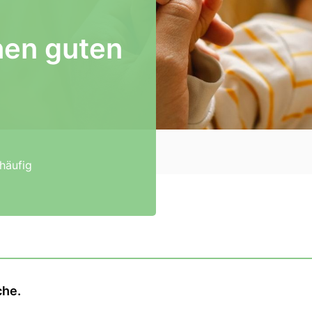
inen guten
häufig
che.