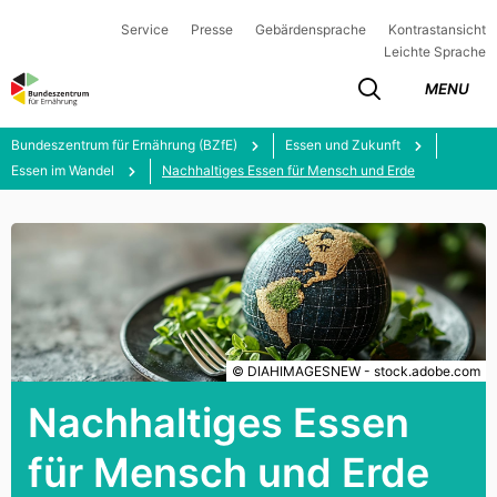
Service
Presse
Gebärdensprache
Kontrastansicht
Leichte Sprache
MENU
Bundeszentrum für Ernährung (BZfE)
Essen und Zukunft
Essen im Wandel
Nachhaltiges Essen für Mensch und Erde
© DIAHIMAGESNEW - stock.adobe.com
Nachhaltiges Essen
für Mensch und Erde