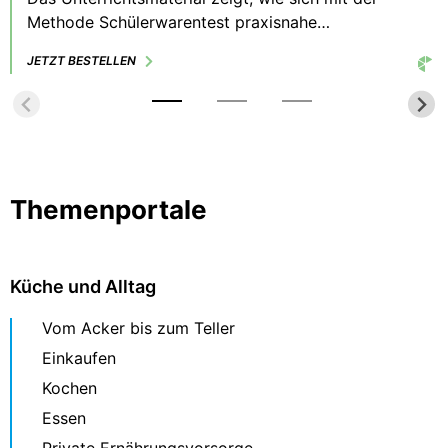
Methode Schülerwarentest praxisnahe
Verbraucherbildung realisieren lässt. Das
JETZT BESTELLEN
Motivierende an der Methode: Die Lernenden
wählen selbst ihr Testprodukt, hinterfragen es
kritisch, diskutieren über dessen Qualität und
erarbeiten die Prüfpunkte, die für sie wichtig sind.
Themenportale
Küche und Alltag
Vom Acker bis zum Teller
Einkaufen
Kochen
Essen