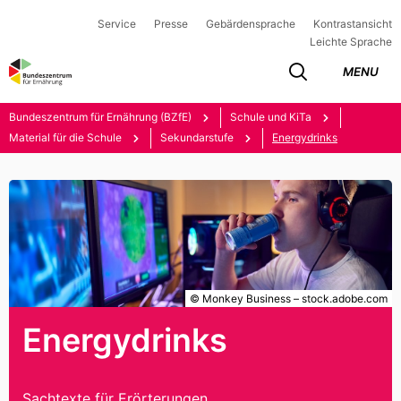
Service
Presse
Gebärdensprache
Kontrastansicht
Leichte Sprache
MENU
Bundeszentrum für Ernährung (BZfE)
Schule und KiTa
Material für die Schule
Sekundarstufe
Energydrinks
© Monkey Business – stock.adobe.com
Energydrinks
Sachtexte für Erörterungen