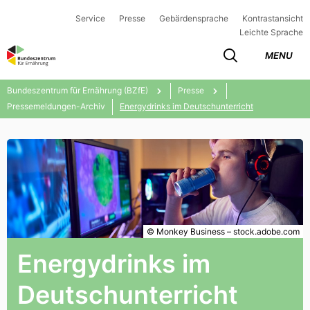
Service
Presse
Gebärdensprache
Kontrastansicht
Leichte Sprache
MENU
Bundeszentrum für Ernährung (BZfE)
Presse
Pressemeldungen-Archiv
Energydrinks im Deutschunterricht
© Monkey Business – stock.adobe.com
Energydrinks im
Deutschunterricht