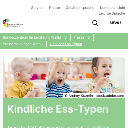
Service
Presse
Gebärdensprache
Kontrastansicht
Leichte Sprache
MENU
Bundeszentrum für Ernährung (BZfE)
Presse
Pressemeldungen-Archiv
Kindliche Ess-Typen
© Andrey Kuzmin – stock.adobe.com
Kindliche Ess-Typen
Typische Verhaltensmuster in der KiTa achtsam