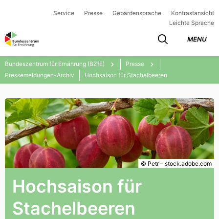
Service
Presse
Gebärdensprache
Kontrastansicht
Leichte Sprache
MENU
Bundeszentrum für Ernährung (BZfE)
Presse
Pressemeldungen-Archiv
Hochsaison für Stachelbeeren
© Petr – stock.adobe.com
Hochsaison für
Stachelbeeren