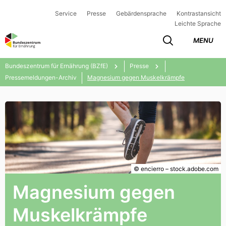
Service
Presse
Gebärdensprache
Kontrastansicht
Leichte Sprache
MENU
Bundeszentrum für Ernährung (BZfE)
Presse
Pressemeldungen-Archiv
Magnesium gegen Muskelkrämpfe
© encierro – stock.adobe.com
Magnesium gegen
Muskelkrämpfe