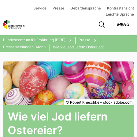
Service
Presse
Gebärdensprache
Kontrastansicht
Leichte Sprache
MENU
Bundeszentrum für Ernährung (BZfE)
Presse
Pressemeldungen-Archiv
Wie viel Jod liefern Ostereier?
© Robert Kneschke – stock.adobe.com
Wie viel Jod liefern
Ostereier?