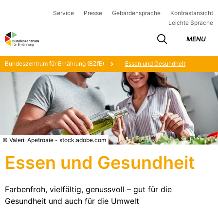
Service
Presse
Gebärdensprache
Kontrastansicht
Leichte Sprache
MENU
Bundeszentrum für Ernährung (BZfE)
Essen und Gesundheit
© Valerii Apetroaie - stock.adobe.com
Essen und Gesundheit
Farbenfroh, vielfältig, genussvoll – gut für die
Gesundheit und auch für die Umwelt