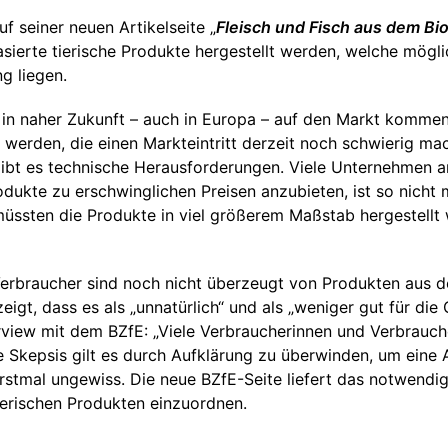
f seiner neuen Artikelseite „
Fleisch und Fisch aus dem Bi
asierte tierische Produkte hergestellt werden, welche mögli
g liegen.
n in naher Zukunft – auch in Europa – auf den Markt kommen
rden, die einen Markteintritt derzeit noch schwierig mac
gibt es technische Herausforderungen. Viele Unternehmen 
odukte zu erschwinglichen Preisen anzubieten, ist so nicht 
üssten die Produkte in viel größerem Maßstab hergestellt
Verbraucher sind noch nicht überzeugt von Produkten aus 
gt, dass es als „unnatürlich“ und als „weniger gut für di
rview mit dem BZfE: „Viele Verbraucherinnen und Verbrauch
 Skepsis gilt es durch Aufklärung zu überwinden, um eine A
t erstmal ungewiss. Die neue BZfE-Seite liefert das notwen
tierischen Produkten einzuordnen.