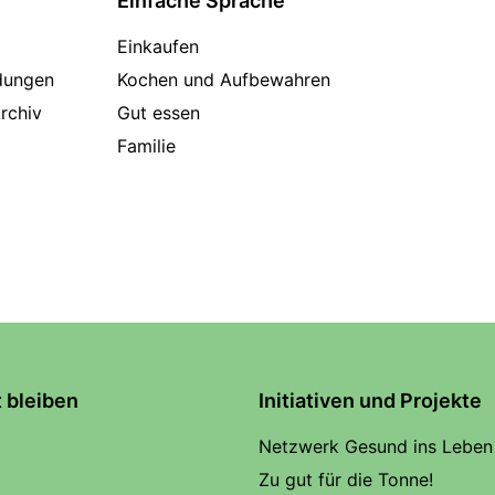
Einfache Sprache
Einkaufen
dungen
Kochen und Aufbewahren
rchiv
Gut essen
Familie
t bleiben
Initiativen und Projekte
Netzwerk Gesund ins Leben
Zu gut für die Tonne!