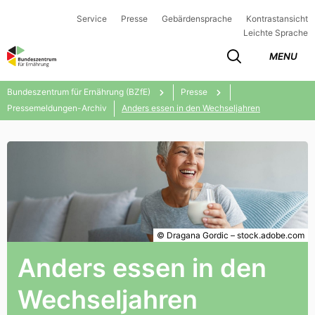
Service
Presse
Gebärdensprache
Kontrastansicht
Leichte Sprache
MENU
Bundeszentrum für Ernährung (BZfE)
Presse
Pressemeldungen-Archiv
Anders essen in den Wechseljahren
© Dragana Gordic – stock.adobe.com
Anders essen in den
Wechseljahren