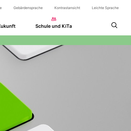
e
Gebärdensprache
Kontrastansicht
Leichte Sprache
Zukunft
Schule und KiTa