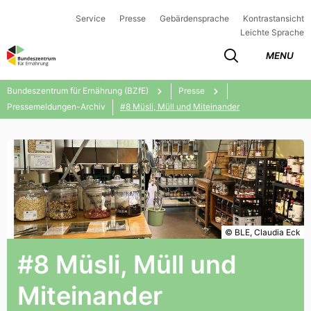
Service
Presse
Gebärdensprache
Kontrastansicht
Leichte Sprache
MENU
Bundeszentrum für Ernährung (BZfE)
Presse
Pressemeldungen-Archiv
#8 Müsli, Müll und Miteinander
© BLE, Claudia Eck
#8 Müsli, Müll und
Miteinander