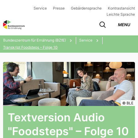
Service
Presse
Gebärdensprache
Kontrastansicht
Leichte Sprache
MENU
Bundeszentrum für Ernährung (BZfE)
Service
Transkript Foodsteps – Folge 10
© BLE
Textversion Audio
"Foodsteps" – Folge 10