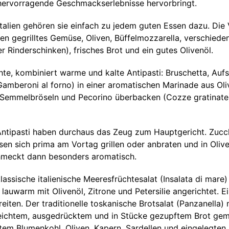
hervorragende Geschmackserlebnisse hervorbringt.
Italien gehören sie einfach zu jedem guten Essen dazu. Die 
n gegrilltes Gemüse, Oliven, Büffelmozzarella, verschiedene
r Rinderschinken), frisches Brot und ein gutes Olivenöl.
e, kombiniert warme und kalte Antipasti: Bruschetta, Aufs
beroni al forno) in einer aromatischen Marinade aus Olive
 Semmelbröseln und Pecorino überbacken (Cozze gratinate) o
tipasti haben durchaus das Zeug zum Hauptgericht. Zucchin
en sich prima am Vortag grillen oder anbraten und in Oliv
chmeckt dann besonders aromatisch.
 klassische italienische Meeresfrüchtesalat (Insalata di ma
auwarm mit Olivenöl, Zitrone und Petersilie angerichtet. Ei
reiten. Der traditionelle toskanische Brotsalat (Panzanella
eichtem, ausgedrücktem und in Stücke gezupftem Brot gemac
htem Blumenkohl, Oliven, Kapern, Sardellen und eingelegten