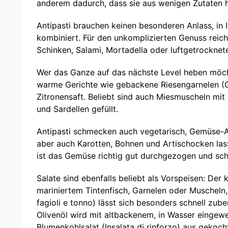
anderem dadurch, dass sie aus wenigen Zutaten 
Antipasti brauchen keinen besonderen Anlass, in 
kombiniert. Für den unkomplizierten Genuss reiche
Schinken, Salami, Mortadella oder luftgetrocknete
Wer das Ganze auf das nächste Level heben möcht
warme Gerichte wie gebackene Riesengarnelen (Gam
Zitronensaft. Beliebt sind auch Miesmuscheln mit
und Sardellen gefüllt.
Antipasti schmecken auch vegetarisch, Gemüse-An
aber auch Karotten, Bohnen und Artischocken lass
ist das Gemüse richtig gut durchgezogen und s
Salate sind ebenfalls beliebt als Vorspeisen: Der
mariniertem Tintenfisch, Garnelen oder Muscheln, l
fagioli e tonno) lässt sich besonders schnell zube
Olivenöl wird mit altbackenem, in Wasser eingew
Blumenkohlsalat (Insalata di rinforzo) aus gekoc