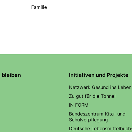
Familie
t bleiben
Initiativen und Projekte
Netzwerk Gesund ins Leben
Zu gut für die Tonne!
IN FORM
Bundeszentrum Kita- und
Schulverpflegung
Deutsche Lebensmittelbuch