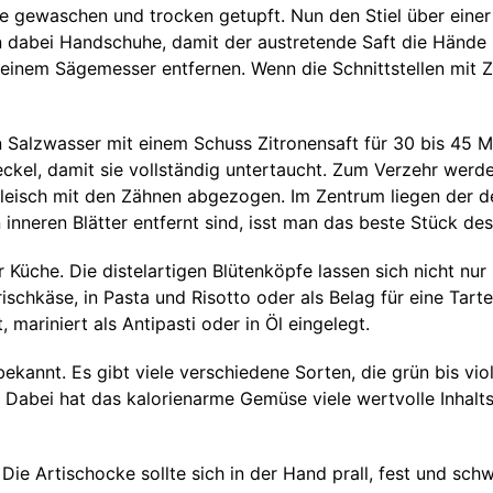
e gewaschen und trocken getupft. Nun den Stiel über einer
dabei Handschuhe, damit der austretende Saft die Hände n
t einem Sägemesser entfernen. Wenn die Schnittstellen mit Z
 in Salzwasser mit einem Schuss Zitronensaft für 30 bis 45
eckel, damit sie vollständig untertaucht. Zum Verzehr werde
tfleisch mit den Zähnen abgezogen. Im Zentrum liegen der 
 inneren Blätter entfernt sind, isst man das beste Stück d
der Küche. Die distelartigen Blütenköpfe lassen sich nicht 
rischkäse, in Pasta und Risotto oder als Belag für eine Tar
mariniert als Antipasti oder in Öl eingelegt.
ekannt. Es gibt viele verschiedene Sorten, die grün bis viol
Dabei hat das kalorienarme Gemüse viele wertvolle Inhaltss
 Die Artischocke sollte sich in der Hand prall, fest und sch