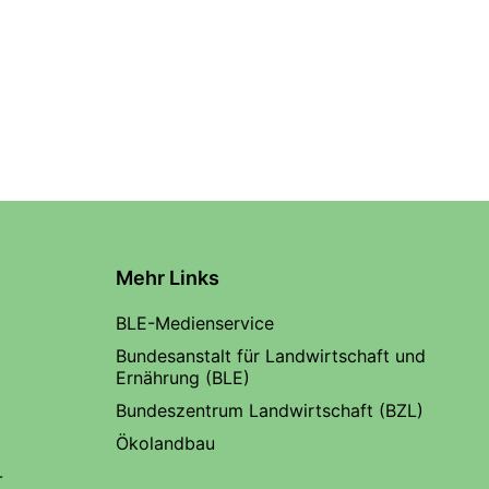
Mehr Links
BLE-Medienservice
Bundesanstalt für Landwirtschaft und
Ernährung (BLE)
Bundeszentrum Landwirtschaft (BZL)
Ökolandbau
-