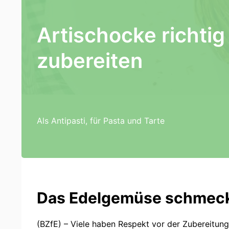
Artischocke richtig
zubereiten
Als Antipasti, für Pasta und Tarte
Das Edelgemüse schmeckt 
(BZfE) – Viele haben Respekt vor der Zubereitung