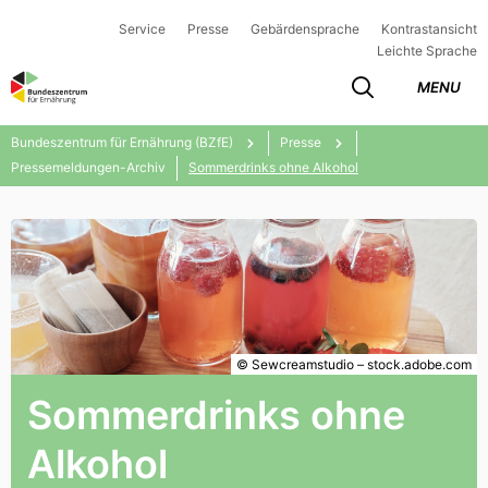
Service
Presse
Gebärdensprache
Kontrastansicht
Leichte Sprache
MENU
Bundeszentrum für Ernährung (BZfE)
Presse
Pressemeldungen-Archiv
Sommerdrinks ohne Alkohol
© Sewcreamstudio – stock.adobe.com
Sommerdrinks ohne
Alkohol