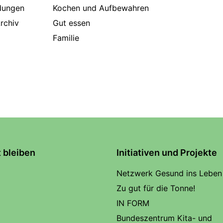
dungen
Kochen und Aufbewahren
rchiv
Gut essen
Familie
t bleiben
Initiativen und Projekte
Netzwerk Gesund ins Leben
Zu gut für die Tonne!
IN FORM
Bundeszentrum Kita- und