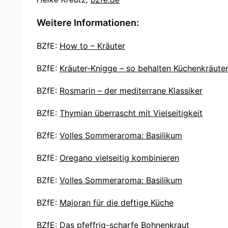
Weitere Informationen:
BZfE:
How to – Kräuter
BZfE:
Kräuter-Knigge – so behalten Küchenkräute
BZfE:
Rosmarin – der mediterrane Klassiker
BZfE:
Thymian überrascht mit Vielseitigkeit
BZfE:
Volles Sommeraroma: Basilikum
BZfE:
Oregano vielseitig kombinieren
BZfE:
Volles Sommeraroma: Basilikum
BZfE:
Majoran für die deftige Küche
BZfE:
Das pfeffrig-scharfe Bohnenkraut