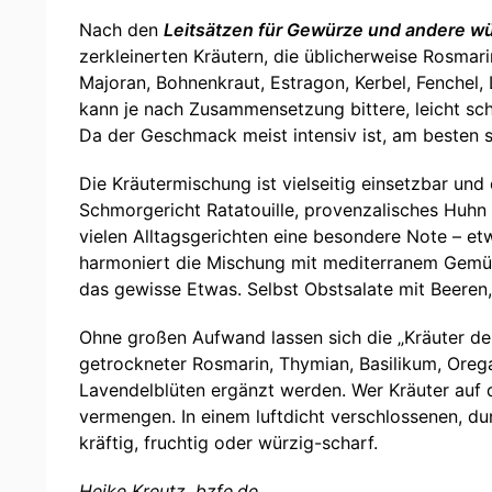
Nach den
Leitsätzen für Gewürze und andere w
zerkleinerten Kräutern, die üblicherweise Rosmar
Majoran, Bohnenkraut, Estragon, Kerbel, Fenchel,
kann je nach Zusammensetzung bittere, leicht sc
Da der Geschmack meist intensiv ist, am besten 
Die Kräutermischung ist vielseitig einsetzbar und 
Schmorgericht Ratatouille, provenzalisches Huhn
vielen Alltagsgerichten eine besondere Note – et
harmoniert die Mischung mit mediterranem Gemüse,
das gewisse Etwas. Selbst Obstsalate mit Beeren,
Ohne großen Aufwand lassen sich die „Kräuter der 
getrockneter Rosmarin, Thymian, Basilikum, Oreg
Lavendelblüten ergänzt werden. Wer Kräuter auf 
vermengen. In einem luftdicht verschlossenen, dun
kräftig, fruchtig oder würzig-scharf.
Heike Kreutz,
bzfe.de