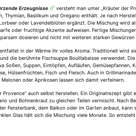
ürzende Erzeugnisse
versteht man unter „Kräuter der P
in, Thymian, Basilikum und Oregano enthält. Je nach Herste
 Lorbeer oder Lavendelblüten ergänzt. Die Mischung wird al
harfe oder fruchtige Akzente aufweisen. Fertige Mischung
sparsam dosieren und nicht mit weiteren starken Gewürzen
entfaltet in der Wärme ihr volles Aroma. Traditionell wird si
 und die berühmte Fischsuppe Bouillabaisse verwendet. Die 
wa Soßen, Suppen, Eintöpfen, Aufläufen, Gemüsepfannen, Ka
 Hülsenfrüchten, Fisch und Fleisch. Auch in Grillmarinaden
 Melonen oder Aprikosen lassen sich damit verfeinern.
Provence“ auch selbst herstellen. Ein Originalrezept gibt e
ano und Bohnenkraut zu gleichen Teilen vermischt. Nach Be
der Fensterbank, dem Balkon oder im Garten anbaut, kann si
klen Glas hält sich die Mischung viele Monate. So entsteht