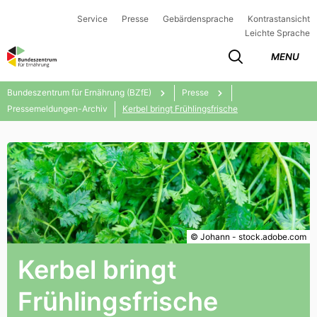
Service
Presse
Gebärdensprache
Kontrastansicht
Leichte Sprache
MENU
Bundeszentrum für Ernährung (BZfE)
Presse
Pressemeldungen-Archiv
Kerbel bringt Frühlingsfrische
© Johann - stock.adobe.com
Kerbel bringt
Frühlingsfrische