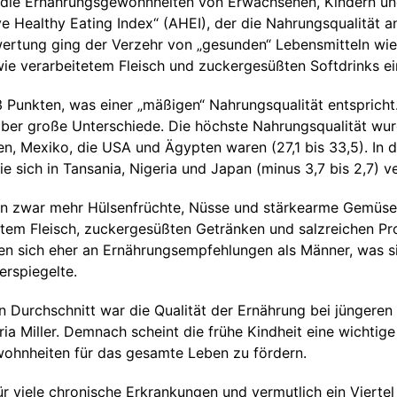
h die Ernährungsgewohnheiten von Erwachsenen, Kindern un
ve Healthy Eating Index“ (AHEI), der die Nahrungsqualität 
swertung ging der Verzehr von „gesunden“ Lebensmitteln wi
e verarbeitetem Fleisch und zuckergesüßten Softdrinks ei
 Punkten, was einer „mäßigen“ Nahrungsqualität entspricht.
er große Unterschiede. Die höchste Nahrungsqualität wurde
lien, Mexiko, die USA und Ägypten waren (27,1 bis 33,5). In
e sich in Tansania, Nigeria und Japan (minus 3,7 bis 2,7) ve
en zwar mehr Hülsenfrüchte, Nüsse und stärkearme Gemüsea
tetem Fleisch, zuckergesüßten Getränken und salzreichen P
en sich eher an Ernährungsempfehlungen als Männer, was s
rspiegelte.
en Durchschnitt war die Qualität der Ernährung bei jüngeren
ia Miller. Demnach scheint die frühe Kindheit eine wichtige 
ohnheiten für das gesamte Leben zu fördern.
 viele chronische Erkrankungen und vermutlich ein Viertel