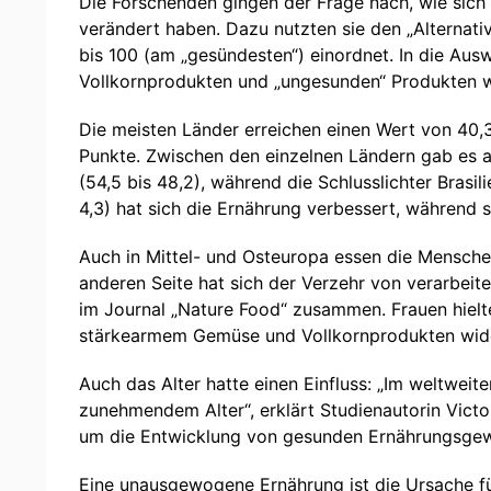
Die Forschenden gingen der Frage nach, wie sic
verändert haben. Dazu nutzten sie den „Alternati
bis 100 (am „gesündesten“) einordnet. In die Au
Vollkornprodukten und „ungesunden“ Produkten wi
Die meisten Länder erreichen einen Wert von 40,3
Punkte. Zwischen den einzelnen Ländern gab es ab
(54,5 bis 48,2), während die Schlusslichter Brasi
4,3) hat sich die Ernährung verbessert, während si
Auch in Mittel- und Osteuropa essen die Mensch
anderen Seite hat sich der Verzehr von verarbei
im Journal „Nature Food“ zusammen. Frauen hielt
stärkearmem Gemüse und Vollkornprodukten wide
Auch das Alter hatte einen Einfluss: „Im weltweit
zunehmendem Alter“, erklärt Studienautorin Victor
um die Entwicklung von gesunden Ernährungsgew
Eine unausgewogene Ernährung ist die Ursache für