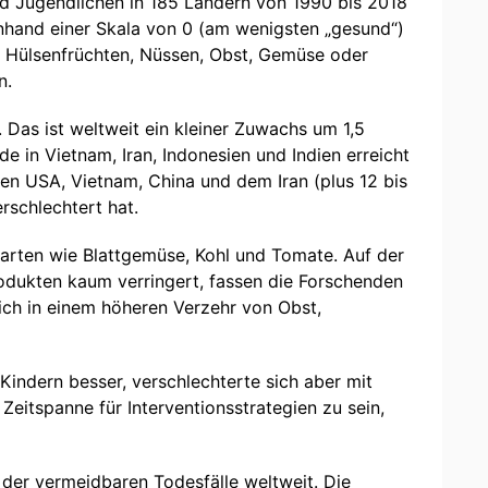
d Jugendlichen in 185 Ländern von 1990 bis 2018
anhand einer Skala von 0 (am wenigsten „gesund“)
e Hülsenfrüchten, Nüssen, Obst, Gemüse oder
n.
 Das ist weltweit ein kleiner Zuwachs um 1,5
 in Vietnam, Iran, Indonesien und Indien erreicht
 den USA, Vietnam, China und dem Iran (plus 12 bis
rschlechtert hat.
rten wie Blattgemüse, Kohl und Tomate. Auf der
rodukten kaum verringert, fassen die Forschenden
ich in einem höheren Verzehr von Obst,
 Kindern besser, verschlechterte sich aber mit
Zeitspanne für Interventionsstrategien zu sein,
 der vermeidbaren Todesfälle weltweit. Die