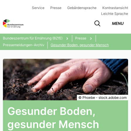
Service
Presse
Gebärdensprache
Kontrastansicht
Leichte Sprache
MENU
Bundeszentrum für Ernährung (BZfE)
Presse
Pressemeldungen-Archiv
Gesunder Boden, gesunder Mensch
© Phoebe - stock.adobe.com
Gesunder Boden,
gesunder Mensch