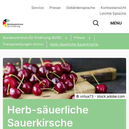
Service
Presse
Gebärdensprache
Kontrastansicht
Leichte Sprache
MENU
Bundeszentrum für Ernährung (BZfE)
Presse
Pressemeldungen-Archiv
Herb-säuerliche Sauerkirsche
© virtua73 - stock.adobe.com
Herb-säuerliche
Sauerkirsche